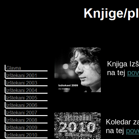
Knjiga Iz
na tej
pov
Koledar za
na tej
pov